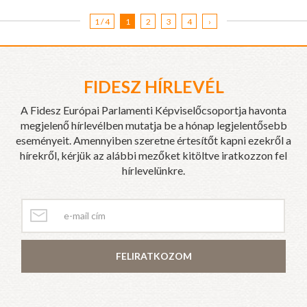
1 / 4
1
2
3
4
›
FIDESZ HÍRLEVÉL
A Fidesz Európai Parlamenti Képviselőcsoportja havonta
megjelenő hírlevélben mutatja be a hónap legjelentősebb
eseményeit. Amennyiben szeretne értesítőt kapni ezekről a
hírekről, kérjük az alábbi mezőket kitöltve iratkozzon fel
hírlevelünkre.
FELIRATKOZOM