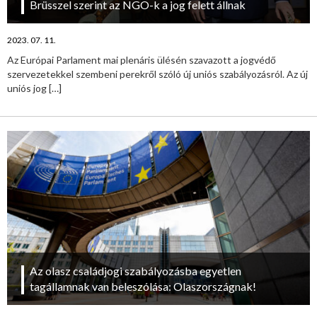
Brüsszel szerint az NGO-k a jog felett állnak
2023. 07. 11.
Az Európai Parlament mai plenáris ülésén szavazott a jogvédő
szervezetekkel szembeni perekről szóló új uniós szabályozásról. Az új
uniós jog
[…]
Az olasz családjogi szabályozásba egyetlen
tagállamnak van beleszólása: Olaszországnak!