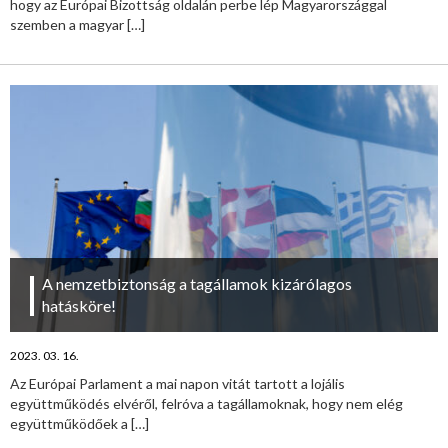
hogy az Európai Bizottság oldalán perbe lép Magyarországgal
szemben a magyar
[…]
A nemzetbiztonság a tagállamok kizárólagos
hatásköre!
2023. 03. 16.
Az Európai Parlament a mai napon vitát tartott a lojális
együttműködés elvéről, felróva a tagállamoknak, hogy nem elég
együttműködőek a
[…]