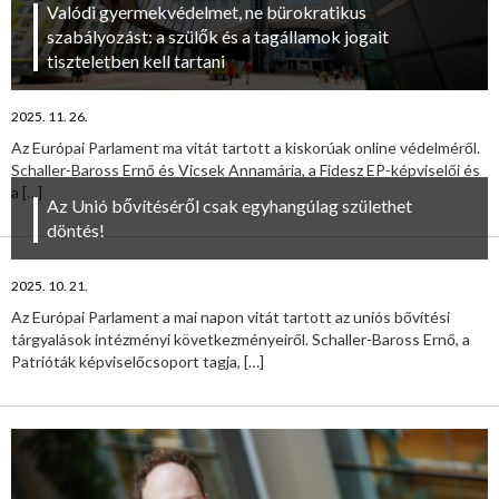
Valódi gyermekvédelmet, ne bürokratikus
szabályozást: a szülők és a tagállamok jogait
tiszteletben kell tartani
2025. 11. 26.
Az Európai Parlament ma vitát tartott a kiskorúak online védelméről.
Schaller-Baross Ernő és Vicsek Annamária, a Fidesz EP-képviselői és
a
[…]
Az Unió bővítéséről csak egyhangúlag születhet
döntés!
2025. 10. 21.
Az Európai Parlament a mai napon vitát tartott az uniós bővítési
tárgyalások intézményi következményeiről. Schaller-Baross Ernő, a
Patrióták képviselőcsoport tagja,
[…]