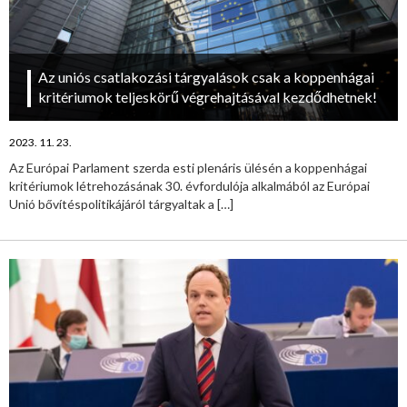
Az uniós csatlakozási tárgyalások csak a koppenhágai
kritériumok teljeskörű végrehajtásával kezdődhetnek!
2023. 11. 23.
Az Európai Parlament szerda esti plenáris ülésén a koppenhágai
kritériumok létrehozásának 30. évfordulója alkalmából az Európai
Unió bővítéspolitikájáról tárgyaltak a
[…]