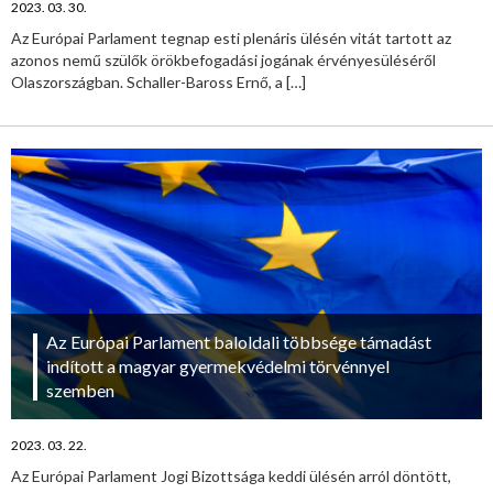
2023. 03. 30.
Az Európai Parlament tegnap esti plenáris ülésén vitát tartott az
azonos nemű szülők örökbefogadási jogának érvényesüléséről
Olaszországban. Schaller-Baross Ernő, a
[…]
Az Európai Parlament baloldali többsége támadást
indított a magyar gyermekvédelmi törvénnyel
szemben
2023. 03. 22.
Az Európai Parlament Jogi Bizottsága keddi ülésén arról döntött,