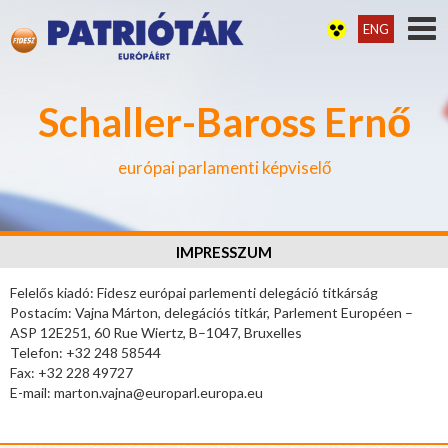
ENG
Schaller-Baross Ernő
európai parlamenti képviselő
IMPRESSZUM
Felelős kiadó: Fidesz európai parlementi delegáció titkárság
Postacím: Vajna Márton, delegációs titkár, Parlement Européen –
ASP 12E251, 60 Rue Wiertz, B–1047, Bruxelles
Telefon: +32 248 58544
Fax: +32 228 49727
E-mail: marton.vajna@europarl.europa.eu