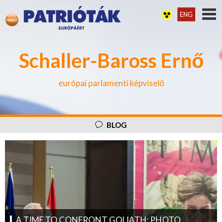
ENG
Schaller-Baross Ernő
európai parlamenti képviselő
BLOG
A TIME TO CONFRONT GOLIATH: PHOTO