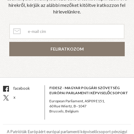
hírekről, kérjük az alábbi mezőket kitöltve iratkozzon fel
hírlevelünkre.
FELIRATKOZOM
FIDESZ - MAGYAR POLGÁRI SZÖVETSÉG
facebook
EURÓPAI PARLAMENTI KÉPVISELŐCSOPORT
x
European Parliament, ASP09 E151,
60 Rue Wiertz, B–1047
Brussels, Belgium
A Patrióták Európáért európai parlamenti képviselőcsoport pénzügyi