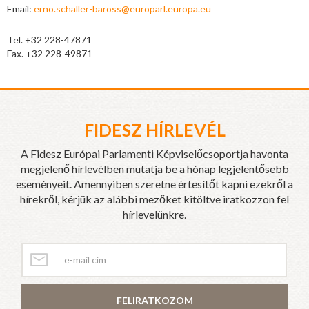
Email:
erno.schaller-baross@europarl.europa.eu
Tel. +32 228-47871
Fax. +32 228-49871
FIDESZ HÍRLEVÉL
A Fidesz Európai Parlamenti Képviselőcsoportja havonta
megjelenő hírlevélben mutatja be a hónap legjelentősebb
eseményeit. Amennyiben szeretne értesítőt kapni ezekről a
hírekről, kérjük az alábbi mezőket kitöltve iratkozzon fel
hírlevelünkre.
FELIRATKOZOM