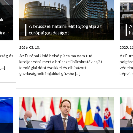
ák
A brüsszeli hatalmi elit fojtogatja az
A
ára
európai gazdaságot
h
2026. 03. 10.
2025. 11
sség és
Az Európai Unió belső piaca ma nem tud
Az Euró
kiteljesedni, mert a brüsszeli bürokraták saját
polgár
[…]
ideológiai döntéseikkel és elhibázott
védelmé
gazdaságpolitikájukkal gúzsba
[…]
képvise