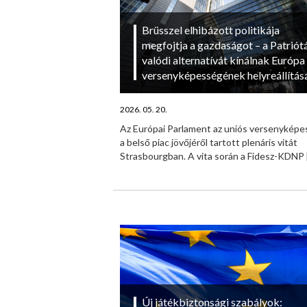
Brüsszel elhibázott politikája
megfojtja a gazdaságot – a Patriót
valódi alternatívát kínálnak Európa
versenyképességének helyreállítás
2026. 05. 20.
Az Európai Parlament az uniós versenyképe
a belső piac jövőjéről tartott plenáris vitát
Strasbourgban. A vita során a Fidesz-KDNP
Új játékbiztonsági szabályok: