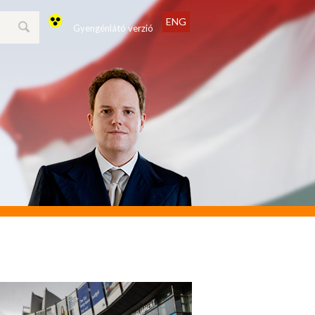
ENG
Gyengénlátó verzió