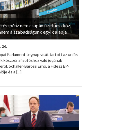
 készpénz nem csupán fizetőeszköz,
anem a szabadságunk egyik alapja
. 26.
pai Parlament tegnap vitát tartott az uniós
ok készpénzfizetéshez való jogának
ről. Schaller-Baross Ernő, a Fidesz EP-
lője és a
[…]