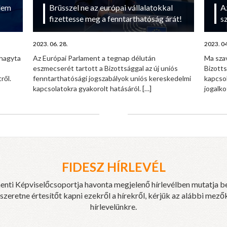
lem
Brüsszel ne az európai vállalatokkal
A
fizettesse meg a fenntarthatóság árát!
sz
2023. 06. 28.
2023. 04
áhagyta
Az Európai Parlament a tegnap délután
Ma szav
eszmecserét tartott a Bizottsággal az új uniós
Bizotts
ről.
fenntarthatósági jogszabályok uniós kereskedelmi
kapcso
kapcsolatokra gyakorolt hatásáról.
[…]
jogalko
FIDESZ HÍRLEVÉL
enti Képviselőcsoportja havonta megjelenő hírlevélben mutatja b
eretne értesítőt kapni ezekről a hírekről, kérjük az alábbi mezők
hírlevelünkre.