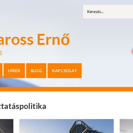
aross Ernő
ő
HÍREK
BLOG
KAPCSOLAT
tatáspolitika