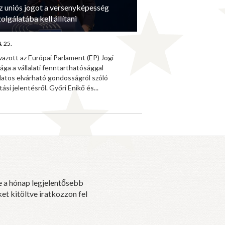
z uniós jogot a versenyképesség
olgálatába kell állítani
. 25.
azott az Európai Parlament (EP) Jogi
ága a vállalati fenntarthatósággal
latos elvárható gondosságról szóló
tási jelentésről. Győri Enikő és...
e a hónap legjelentősebb
et kitöltve iratkozzon fel