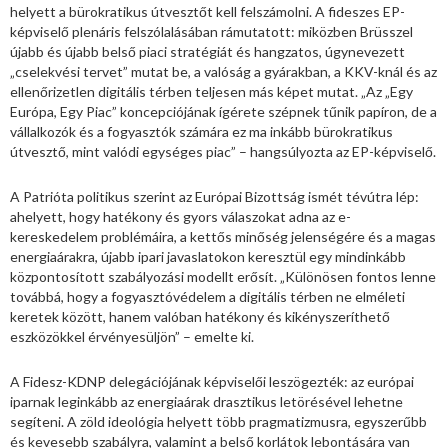
helyett a bürokratikus útvesztőt kell felszámolni. A fideszes EP-
képviselő plenáris felszólalásában rámutatott: miközben Brüsszel
újabb és újabb belső piaci stratégiát és hangzatos, úgynevezett
„cselekvési tervet” mutat be, a valóság a gyárakban, a KKV-knál és az
ellenőrizetlen digitális térben teljesen más képet mutat. „Az „Egy
Európa, Egy Piac” koncepciójának ígérete szépnek tűnik papíron, de a
vállalkozók és a fogyasztók számára ez ma inkább bürokratikus
útvesztő, mint valódi egységes piac” – hangsúlyozta az EP-képviselő.
A Patrióta politikus szerint az Európai Bizottság ismét tévútra lép:
ahelyett, hogy hatékony és gyors válaszokat adna az e-
kereskedelem problémáira, a kettős minőség jelenségére és a magas
energiaárakra, újabb ipari javaslatokon keresztül egy mindinkább
központosított szabályozási modellt erősít. „Különösen fontos lenne
továbbá, hogy a fogyasztóvédelem a digitális térben ne elméleti
keretek között, hanem valóban hatékony és kikényszeríthető
eszközökkel érvényesüljön” – emelte ki.
A Fidesz-KDNP delegációjának képviselői leszögezték: az európai
iparnak leginkább az energiaárak drasztikus letörésével lehetne
segíteni. A zöld ideológia helyett több pragmatizmusra, egyszerűbb
és kevesebb szabályra, valamint a belső korlátok lebontására van