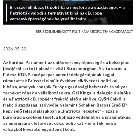
Brüsszel elhibázott politikája megfojtja a gazdaságot – a
Patrióták valódi alternatívát kínálnak Európa
versenyképességének helyreállítására
BRÜSSZEL ELHIBÁZOTT POLITIKÁJA MEGFOJTJA A GAZDASÁGOT
2026. 05. 20.
Az Európai Parlament az uniós versenyképesség és a belső piac
jövőjéről tartott plenáris vitát Strasbourgban. A vita során a
Fidesz-KDNP európai parlamenti delegációjának tagjai
rámutattak Brüsszel elmúlt években elkövetett politikai
hibáira, amelyek rontják Európa gazdasági helyzetét és súlyos
terheket rónak a vállalkozásokra. Gál Kinga, a delegáció elnöke
és a Patrióták Európáért frakció első alelnöke, Győri Enikő, a
frakció gazdasági szóvivője, valamint Schaller-Baross Ernő EP-
képviselő felszólalásukban a „Patrióta receptet” – azaz a
bürokrácia csökkentését, a kohézió védelmét és a pragmatikus,
az energiaárak letörését célzó politikát – jelölték meg a
válságból kivezető egyetlen útként.