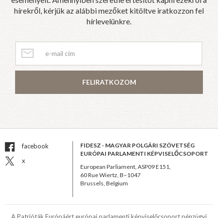
hírekről, kérjük az alábbi mezőket kitöltve iratkozzon fel
hírlevelünkre.
FELIRATKOZOM
FIDESZ - MAGYAR POLGÁRI SZÖVETSÉG
facebook
EURÓPAI PARLAMENTI KÉPVISELŐCSOPORT
x
European Parliament, ASP09 E151,
60 Rue Wiertz, B–1047
Brussels, Belgium
A Patrióták Európáért európai parlamenti képviselőcsoport pénzügyi