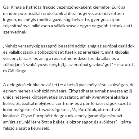
Gál Kinga a Patrióta frakció vezérszónokaként kiemelte: Európa
minden potenciállal rendelkezik ahhoz, hogy vezető helyzetben
legyen, ma mégis romlik a gazdasági helyzete, gyengül az ipari
teljesítménye, miközben a vállalkozások egyre nagyobb terhek alatt
szenvednek.
„Nehéz versenyképességről beszélni addig, amíg az európai családok
és vállalkozások a többszörösét fizetik az energiáért, mint globális
versenytársaik, és amíg a rosszul menedzselt zöldátállás és a
túlburjánzó szabályozás megfojtja az európai gazdaságot” – mutatott
rá Gál Kinga.
A delegáció elnöke hozzátette: a belső piac mélyítése szükséges, de
ez nem mehet a kohézió rovására. Elfogadhatatlannak nevezte az új
uniós hétéves költségvetési javaslatot, amely gyengíteni akarja a
kohéziót, ezáltal mélyítve a centrum- és a perifériaországok közötti
különbségeket és feszültségeket. „Mi, Patrióták, alternatívát
kínálunk. Olyan Európáért dolgozunk, amely garantálja mindazt,
amiért az Unió létrejött: a békét, a biztonságot és a jólétet” – zárta
felszólalását a képviselő.