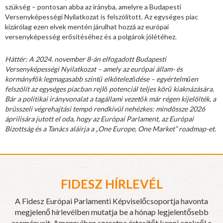
szükség – pontosan abba az irányba, amelyre a Budapesti
Versenyképességi Nyilatkozat is felszólított. Az egységes piac
kizárólag ezen elvek mentén járulhat hozzá az európai
versenyképesség erősítéséhez és a polgárok jólétéhez.
Háttér: A 2024. november 8-án elfogadott Budapesti
Versenyképességi Nyilatkozat – amely az európai állam- és
kormányfők legmagasabb szintű elköteleződése – egyértelműen
felszólít az egységes piacban rejlő potenciál teljes körű kiaknázására.
Bár a politikai irányvonalat a tagállami vezetők már régen kijelölték, a
brüsszeli végrehajtási tempó rendkívül nehézkes: mindössze 2026
áprilisára jutott el oda, hogy az Európai Parlament, az Európai
Bizottság és a Tanács aláírja a „One Europe, One Market” roadmap-et.
FIDESZ HÍRLEVÉL
A Fidesz Európai Parlamenti Képviselőcsoportja havonta
megjelenő hírlevélben mutatja be a hónap legjelentősebb
eseményeit. Amennyiben szeretne értesítőt kapni ezekről a