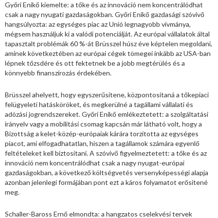
Győri Enikő kiemelte: a tőke és az innováció nem koncentrálódhat
csak a nagy nyugati gazdaságokban. Győri Enikő gazdasági szóvivő
hangsúlyozta: az egységes piac az Unió legnagyobb vívmánya,
mégsem használjuk ki a valódi potenciálját. Az európai vállalatok által
tapasztalt problémák 60 %-át Brüsszel húsz éve képtelen megoldani,
aminek következtében az európai cégek tömegei inkább az USA-ban
lépnek tőzsdére és ott fektetnek be a jobb megtérülés és a
könnyebb finanszírozás érdekében.
Brüsszel ahelyett, hogy egyszerűsítene, központosítaná a tőkepiaci
felügyeleti hatásköröket, és megkerülné a tagállami vállalati és
adózási jogrendszereket. Győri Enikő emlékeztetett: a szolgáltatási
irányelv vagy a mobilitási csomag kapcsán már látható volt, hogy a
Bizottság a kelet-közép-európaiak kárára torzította az egységes
piacot, ami elfogadhatatlan, hiszen a tagállamok számára egyenlő
feltételeket kell biztosítani. A szóvivő figyelmeztetett: a tőke és az
innováció nem koncentrálódhat csak a nagy nyugat-európai
gazdaságokban, a következő költségvetés versenyképességi alapja
azonban jelenlegi formájában pont ezt a káros folyamatot erősítené
meg.
Schaller-Baross Ernő elmondta: a hangzatos cselekvési tervek