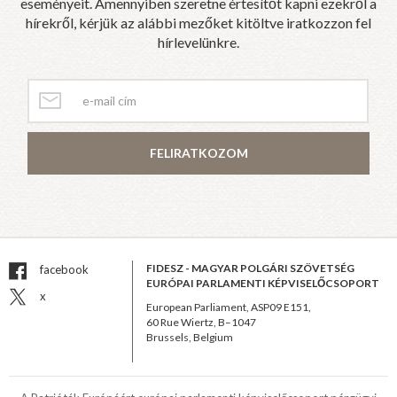
eseményeit. Amennyiben szeretne értesítőt kapni ezekről a
hírekről, kérjük az alábbi mezőket kitöltve iratkozzon fel
hírlevelünkre.
FELIRATKOZOM
FIDESZ - MAGYAR POLGÁRI SZÖVETSÉG
facebook
EURÓPAI PARLAMENTI KÉPVISELŐCSOPORT
x
European Parliament, ASP09 E151,
60 Rue Wiertz, B–1047
Brussels, Belgium