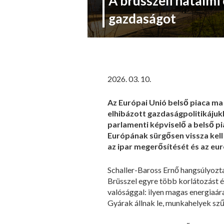
A brüsszeli hatalmi 
gazdaságot
2026. 03. 10.
Az Európai Unió belső piaca ma 
elhibázott gazdaságpolitikájukk
parlamenti képviselő a belső pi
Európának sürgősen vissza kell 
az ipar megerősítését és az eu
Schaller-Baross Ernő hangsúlyozta
Brüsszel egyre több korlátozást 
valósággal: ilyen magas energiaár
Gyárak állnak le, munkahelyek szű