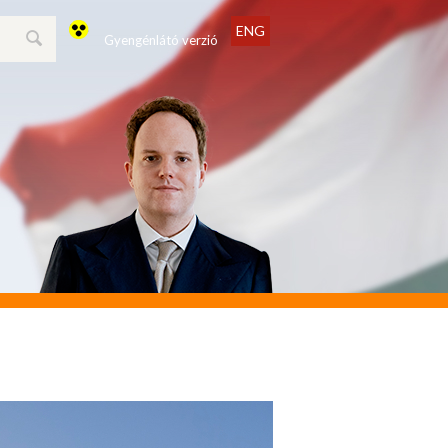
ENG
Gyengénlátó verzió