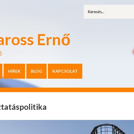
aross Ernő
ő
HÍREK
BLOG
KAPCSOLAT
tatáspolitika