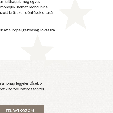
em tilthatjuk meg egyes
 kimondjuk: nemet mondunk a
zott brüsszeli döntések oltárán
yek az európai gazdaság rovására
e a hónap legjelentősebb
et kitöltve iratkozzon fel
FELIRATKOZOM