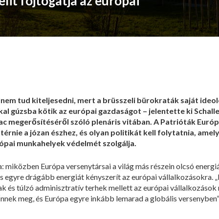
elit fojtogatja az európai
nem tud kiteljesedni, mert a brüsszeli bürokraták saját ideol
al gúzsba kötik az európai gazdaságot – jelentette ki Schall
ac megerősítéséről szóló plenáris vitában. A Patrióták Európ
térnie a józan észhez, és olyan politikát kell folytatnia, am
rópai munkahelyek védelmét szolgálja.
: miközben Európa versenytársai a világ más részein olcsó energi
és egyre drágább energiát kényszerít az európai vállalkozásokra.
ak és túlzó adminisztratív terhek mellett az európai vállalkozáso
nnek meg, és Európa egyre inkább lemarad a globális versenyben” 