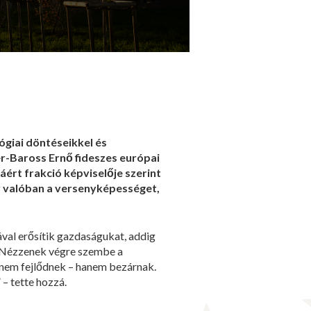
ógiai döntéseikkel és
er-Baross Ernő fideszes európai
áért frakció képviselője szerint
ely valóban a versenyképességet,
ával erősítik gazdaságukat, addig
 „Nézzenek végre szembe a
k nem fejlődnek – hanem bezárnak.
– tette hozzá.