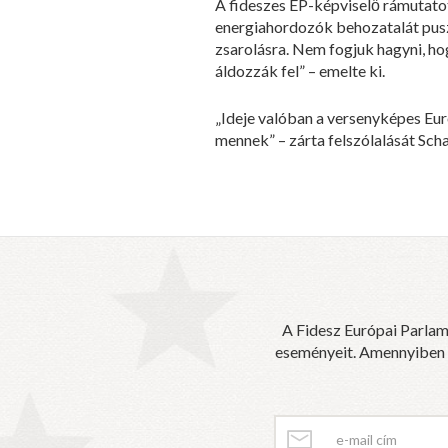
A fideszes EP-képviselő rámutatot
energiahordozók behozatalát pusz
zsarolásra. Nem fogjuk hagyni, h
áldozzák fel” – emelte ki.
„Ideje valóban a versenyképes Eur
mennek” – zárta felszólalását Scha
A Fidesz Európai Parlam
eseményeit. Amennyiben sz