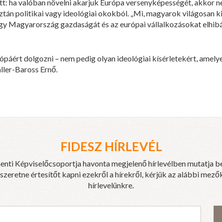
t: ha valóban növelni akarjuk Európa versenyképességét, akkor n
tán politikai vagy ideológiai okokból. „Mi, magyarok világosan
ogy Magyarország gazdaságát és az európai vállalkozásokat elhibá
ópáért dolgozni – nem pedig olyan ideológiai kísérletekért, amel
ller-Baross Ernő.
FIDESZ HÍRLEVÉL
enti Képviselőcsoportja havonta megjelenő hírlevélben mutatja b
eretne értesítőt kapni ezekről a hírekről, kérjük az alábbi mezők
hírlevelünkre.