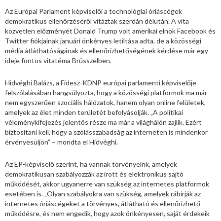
Az Európai Parlament képviselői a technológiai óriáscégek
demokratikus ellenőrzéséről vitáztak szerdán délután. A vita
közvetlen előzményét Donald Trump volt amerikai elnök Facebook és
Twitter fiókjainak januári önkényes letiltása adta, de a közösségi
média átláthatóságának és ellenőrizhetőségének kérdése már egy
ideje fontos vitatéma Brüsszelben.
Hidvéghi Balázs, a Fidesz-KDNP európai parlamenti képviselője
felszólalásában hangsúlyozta, hogy a közösségi platformok ma már
nem egyszerűen szociális hálózatok, hanem olyan online felületek,
amelyek az élet minden területét befolyásolják. „A politikai
véleménykifejezés jelentős része ma már a világhálón zajlik. Ezért
biztosítani kell, hogy a szólásszabadság az interneten is mindenkor
érvényesüljön” – mondta el Hidvéghi.
Az EP-képviselő szerint, ha vannak törvényeink, amelyek
demokratikusan szabályozzák az írott és elektronikus sajtó
működését, akkor ugyanerre van szükség az internetes platformok
esetében is. „Olyan szabályokra van szükség, amelyek rábírják az
internetes óriáscégeket a törvényes, átlátható és ellenőrizhető
működésre, és nem engedik, hogy azok önkényesen, saját érdekeik