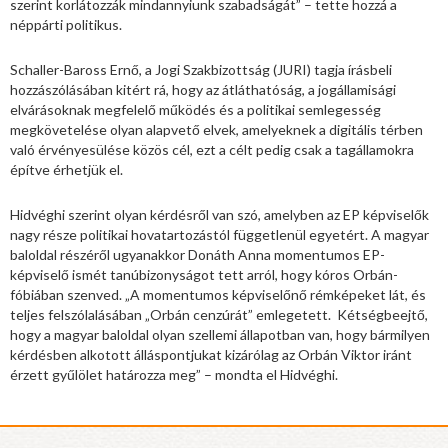
szerint korlátozzák mindannyiunk szabadságát” – tette hozzá a
néppárti politikus.
Schaller-Baross Ernő, a Jogi Szakbizottság (JURI) tagja írásbeli
hozzászólásában kitért rá, hogy az átláthatóság, a jogállamisági
elvárásoknak megfelelő működés és a politikai semlegesség
megkövetelése olyan alapvető elvek, amelyeknek a digitális térben
való érvényesülése közös cél, ezt a célt pedig csak a tagállamokra
építve érhetjük el.
Hidvéghi szerint olyan kérdésről van szó, amelyben az EP képviselők
nagy része politikai hovatartozástól függetlenül egyetért. A magyar
baloldal részéről ugyanakkor Donáth Anna momentumos EP-
képviselő ismét tanúbizonyságot tett arról, hogy kóros Orbán-
fóbiában szenved. „A momentumos képviselőnő rémképeket lát, és
teljes felszólalásában „Orbán cenzúrát” emlegetett. Kétségbeejtő,
hogy a magyar baloldal olyan szellemi állapotban van, hogy bármilyen
kérdésben alkotott álláspontjukat kizárólag az Orbán Viktor iránt
érzett gyűlölet határozza meg” – mondta el Hidvéghi.