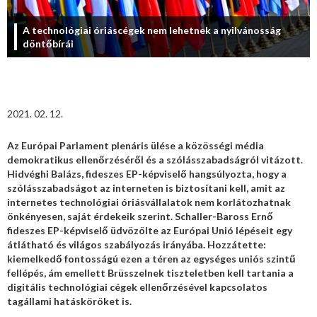
A technológiai óriáscégek nem lehetnek a nyilvánosság
döntőbírái
2021. 02. 12.
Az Európai Parlament plenáris ülése a közösségi média
demokratikus ellenőrzéséről és a szólásszabadságról vitázott.
Hidvéghi Balázs, fideszes EP-képviselő hangsúlyozta, hogy a
szólásszabadságot az interneten is biztosítani kell, amit az
internetes technológiai óriásvállalatok nem korlátozhatnak
önkényesen, saját érdekeik szerint. Schaller-Baross Ernő
fideszes EP-képviselő üdvözölte az Európai Unió lépéseit egy
átlátható és világos szabályozás irányába. Hozzátette:
kiemelkedő fontosságú ezen a téren az egységes uniós szintű
fellépés, ám emellett Brüsszelnek tiszteletben kell tartania a
digitális technológiai cégek ellenőrzésével kapcsolatos
tagállami hatásköröket is.