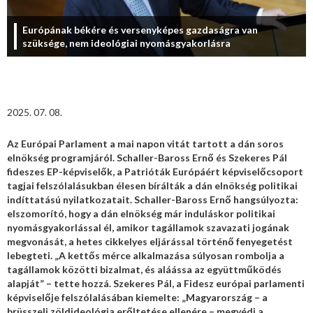
Európának békére és versenyképes gazdaságra van
szüksége, nem ideológiai nyomásgyakorlásra
2025. 07. 08.
Az Európai Parlament a mai napon vitát tartott a dán soros
elnökség programjáról. Schaller-Baross Ernő és Szekeres Pál
fideszes EP-képviselők, a Patrióták Európáért képviselőcsoport
tagjai felszólalásukban élesen bírálták a dán elnökség politikai
indíttatású nyilatkozatait. Schaller-Baross Ernő hangsúlyozta:
elszomorító, hogy a dán elnökség már induláskor politikai
nyomásgyakorlással él, amikor tagállamok szavazati jogának
megvonását, a hetes cikkelyes eljárással történő fenyegetést
lebegteti. „A kettős mérce alkalmazása súlyosan rombolja a
tagállamok közötti bizalmat, és aláássa az együttműködés
alapját” – tette hozzá.
Szekeres Pál, a Fidesz európai parlamenti
képviselője felszólalásában kiemelte: „Magyarország – a
brüsszeli zöldideológia erőltetése ellenére – megvédi a