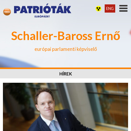
ENG
Schaller-Baross Ernő
európai parlamenti képviselő
HÍREK