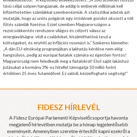
távú céljai szépen hangzanak, de addig is emberek millióinak kell
kifizethetetlen számlákkal szembenézniük. A statisztikai adatok azt
mutatják, hogy az uniós polgárok egy ötödének gondot okozott a téli
fűtés számlák fizetése. Ezzel szemben Magyarországon a
rezsicsökkentés rendszere világos és célzott válasz az
energiaválságra: védi a családokat, kiszámíthatóvá teszi a
költségeket, és enyhíti az inflációs nyomást is.” Szekeres kiemelte:
„A dán EU-elnökség programjában a lakhatás kérdése nem elég
hangsúlyos, pedig az európai fiatalok számára ez égetően fontos!
Magyarország nem feledkezik meg a fiatalokról! Első saját lakáshoz
jutásukat a kormány 3%-os hitellel támogatja 50 millió forint
értékben 25 éves futamidővel. Ez valódi, kézzelfogható segítség!”
FIDESZ HÍRLEVÉL
A Fidesz Európai Parlamenti Képviselőcsoportja havonta
megjelenő hírlevélben mutatja be a hónap legjelentősebb
eseményeit. Amennyiben szeretne értesítőt kapni ezekről a