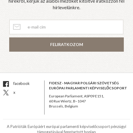
hírekről, kérjük az alábbi mezőket kitöltve iratkozzon fel
hírlevelünkre.
FELIRATKOZOM
FIDESZ - MAGYAR POLGÁRI SZÖVETSÉG
facebook
EURÓPAI PARLAMENTI KÉPVISELŐCSOPORT
x
European Parliament, ASP09 E151,
60 Rue Wiertz, B–1047
Brussels, Belgium
A Patrióták Európáért európai parlamenti képviselőcsoport pénzügyi
támogatásával fenntartott honlap