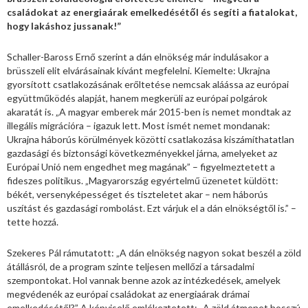
családokat az energiaárak emelkedésétől és segíti a fiatalokat,
hogy lakáshoz jussanak!”
Schaller-Baross Ernő szerint a dán elnökség már indulásakor a
brüsszeli elit elvárásainak kívánt megfelelni. Kiemelte: Ukrajna
gyorsított csatlakozásának erőltetése nemcsak aláássa az európai
együttműködés alapját, hanem megkerüli az európai polgárok
akaratát is. „A magyar emberek már 2015-ben is nemet mondtak az
illegális migrációra – igazuk lett. Most ismét nemet mondanak:
Ukrajna háborús körülmények közötti csatlakozása kiszámíthatatlan
gazdasági és biztonsági következményekkel járna, amelyeket az
Európai Unió nem engedhet meg magának” – figyelmeztetett a
fideszes politikus. „Magyarország egyértelmű üzenetet küldött:
békét, versenyképességet és tiszteletet akar – nem háborús
uszítást és gazdasági rombolást. Ezt várjuk el a dán elnökségtől is.” –
tette hozzá.
Szekeres Pál rámutatott: „A dán elnökség nagyon sokat beszél a zöld
átállásról, de a program szinte teljesen mellőzi a társadalmi
szempontokat. Hol vannak benne azok az intézkedések, amelyek
megvédenék az európai családokat az energiaárak drámai
emelkedésétől?” A képviselő emlékeztetett: „A zöld átmenet hosszú