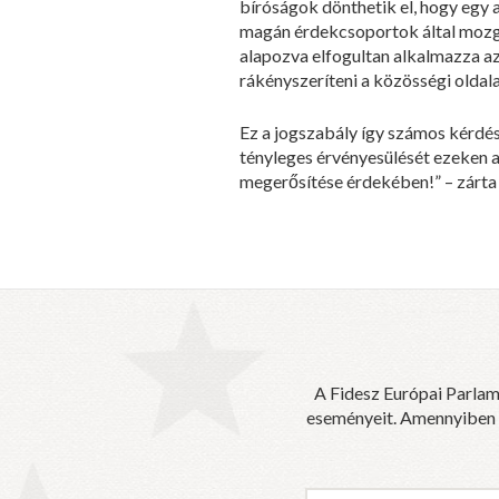
bíróságok dönthetik el, hogy egy 
magán érdekcsoportok által mozga
alapozva elfogultan alkalmazza az
rákényszeríteni a közösségi oldala
Ez a jogszabály így számos kérdés
tényleges érvényesülését ezeken 
megerősítése érdekében!” – zárta
A Fidesz Európai Parlam
eseményeit. Amennyiben sz