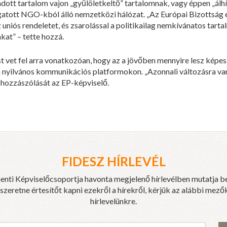
adott tartalom vajon „gyűlöletkeltő” tartalomnak, vagy éppen „álh
tott NGO-kból álló nemzetközi hálózat. „Az Európai Bizottság e
 uniós rendeletet, és zsarolással a politikailag nemkívánatos tart
kat” – tette hozzá.
t vet fel arra vonatkozóan, hogy az a jövőben mennyire lesz képes
a nyilvános kommunikációs platformokon. „Azonnali változásra van
 hozzászólását az EP-képviselő.
FIDESZ HÍRLEVÉL
enti Képviselőcsoportja havonta megjelenő hírlevélben mutatja b
eretne értesítőt kapni ezekről a hírekről, kérjük az alábbi mezők
hírlevelünkre.