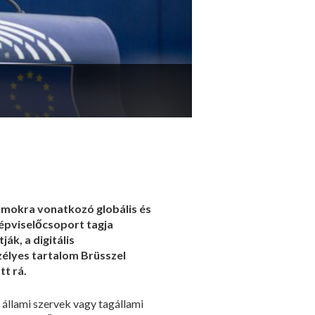
ormokra vonatkozó globális és
képviselőcsoport tagja
ák, a digitális
szélyes tartalom Brüsszel
tt rá.
s állami szervek vagy tagállami