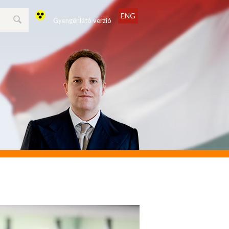
ENG
Gyengénlátó verzió