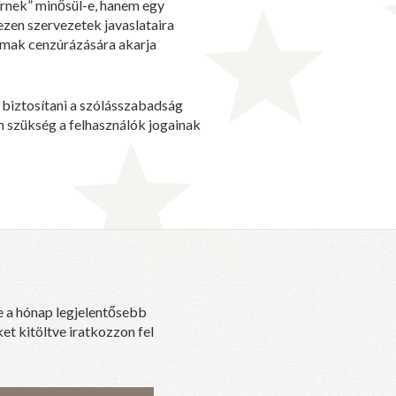
írnek” minősül-e, hanem egy
zen szervezetek javaslataira
almak cenzúrázására akarja
 biztosítani a szólásszabadság
 szükség a felhasználók jogainak
e a hónap legjelentősebb
et kitöltve iratkozzon fel