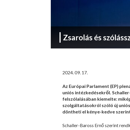
Zsarolás és szólás
2024. 09. 17.
Az Európai Parlament (EP) plen
uniós intézkedésekről. Schalle
felszólalásában kiemelte: mikép
szolgáltatásokról szóló új unió
döntheti el kénye-kedve szerint
Schaller-Baross Ernő szerint rendk