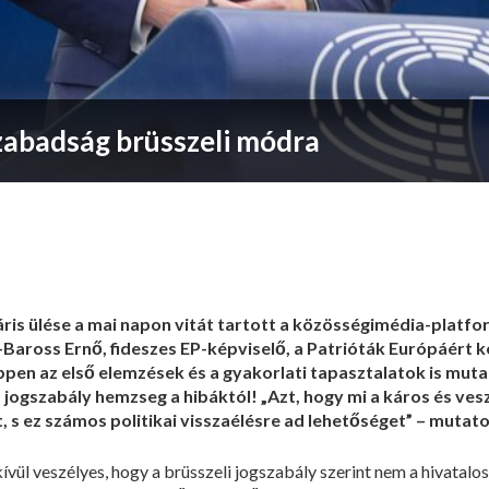
szabadság brüsszeli módra
áris ülése a mai napon vitát tartott a közösségimédia-platf
r-Baross Ernő, fideszes EP-képviselő, a Patrióták Európáért 
pen az első elemzések és a gyakorlati tapasztalatok is mutatj
s jogszabály hemzseg a hibáktól! „Azt, hogy mi a káros és ve
, s ez számos politikai visszaélésre ad lehetőséget” – mutato
ívül veszélyes, hogy a brüsszeli jogszabály szerint nem a hivatalo