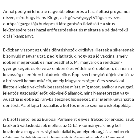
Annál pedig mi lehetne nagyobb elismerés a hazai oltási programra
nézve, mint hogy Hans Kluge, az Egészségügyi Világszervezet
európai igazgatója budapesti látogatásán üdvözölte a vírus
leküzdésére tett hazai erőfeszítéseket és méltatta a példaértékű
oltási kampányt.
Eközben viszont az uniós döntéshozók kritikával illették a sikeresnek
bizonyuló magyar utat, pedig láthatjuk, hogy az a jó vakcina, amely
időben megérkezik és már beadható. Mi, magyarok a rendszer ­
gyengeségeit észlelve az emberi élet védelme érdekében, és nem a
közösség ellenében haladunk előre. Épp ezért megkérdőjelezhető az
a brüsszeli kommunikáció, amely Magyarországot éles szavakkal
illette a keleti vakcinák beszerzése miatt, míg most, amikor a nyugati,
jelentős gazdasági erőt képviselő államok, mint Németország vagy
Ausztria is ebbe az irányba tesznek lépéseket, már igenlik ugyanazt a
döntést. Az effajta hozzáállás a kettős mérce szomorú iskolapéldája.
A bizottságtól és az Európai Parlament egyes frakcióitól érkező, szűk
látókörű vádaskodások mellett az Orbán-kormánynak meg kell
küzdenie a magyarországi baloldallal is, amelynek tagjai az emberek
védelme érdekében tett konstruktív észrevételek és támogató