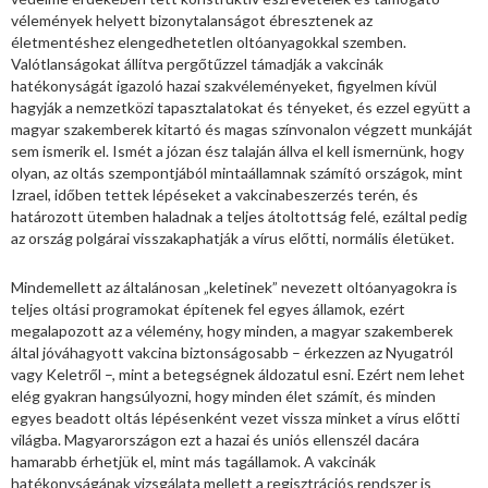
vélemények helyett bizonytalanságot ébresztenek az
életmentéshez elengedhetetlen oltóanyagokkal szemben.
Valótlanságokat állítva pergőtűzzel támadják a vakcinák
hatékonyságát igazoló hazai szakvéleményeket, figyelmen kívül
hagyják a nemzetközi tapasztalatokat és tényeket, és ezzel együtt a
magyar szakemberek kitartó és magas színvonalon végzett munkáját
sem ismerik el. Ismét a józan ész talaján állva el kell ismernünk, hogy
olyan, az oltás szempontjából mintaállamnak számító országok, mint
Izrael, időben tettek lépéseket a vakcinabeszerzés terén, és
határozott ütemben haladnak a teljes átoltottság felé, ezáltal pedig
az ország polgárai visszakaphatják a vírus előtti, normális életüket.
Mindemellett az általánosan „keletinek” nevezett oltóanyagokra is
teljes oltási programokat építenek fel egyes államok, ezért
megalapozott az a vélemény, hogy minden, a magyar szakemberek
által jóváhagyott vakcina biztonságosabb – érkezzen az Nyugatról
vagy Keletről –, mint a betegségnek áldozatul esni. Ezért nem lehet
elég gyakran hangsúlyozni, hogy minden élet számít, és minden
egyes beadott oltás lépésenként vezet vissza minket a vírus előtti
világba. Magyarországon ezt a hazai és uniós ellenszél dacára
hamarabb érhetjük el, mint más tagállamok. A vakcinák
hatékonyságának vizsgálata mellett a regisztrációs rendszer is