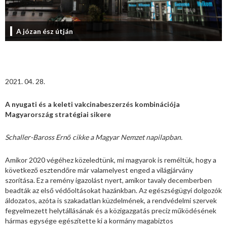
A józan ész útján
2021. 04. 28.
A nyugati és a keleti vakcinabeszerzés kombinációja
Magyarország stratégiai sikere
Schaller-Baross Ernő cikke a Magyar Nemzet napilapban.
Amikor 2020 végéhez közeledtünk, mi magyarok is reméltük, hogy a
következő esztendőre már valamelyest enged a világjárvány
szorítása. Ez a remény igazolást nyert, amikor tavaly decemberben
beadták az első védőoltásokat hazánkban. Az egészségügyi dolgozók
áldozatos, azóta is szakadatlan küzdelmének, a rendvédelmi szervek
fegyelmezett helytállásának és a közigazgatás precíz működésének
hármas egysége egészítette ki a kormány magabiztos