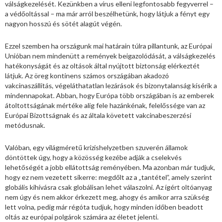
válságkezelését. Kezünkben a vírus elleni legfontosabb fegyverrel –
a védőoltással – ma már arról beszélhetünk, hogy látjuk a fényt egy
nagyon hosszú és sötét alagút végén.
Ezzel szemben ha országunk mai ­határain túlra pillantunk, az Európai
Unióban nem mindenütt a remények beigazolódását, a válságkezelés
hatékonyságát és az oltások által nyújtott biztonság elérkeztét
látjuk. Az öreg kontinens számos országában akadozó
vakcinaszállítás, végeláthatatlan lezárások és bizonytalanság kísérik a
mindennapokat. Abban, hogy Európa több országában is az emberek
átoltottságának mértéke alig fele hazánkénak, felelőssége van az
Európai Bizottságnak és az általa követett vakcinabeszerzési
metódusnak.
Valóban, egy világméretű krízishelyzetben szuverén államok
döntöttek úgy, hogy a közösség kezébe adják a cselekvés
lehetőségét a jobb ellátottság reményében. Ma azonban már tudjuk,
hogy ez nem vezetett sikerre: megdőlt az a „tantétel”, amely szerint
globális kihívásra csak globálisan lehet válaszolni. Az ígért oltóanyag
nem úgy és nem akkor érkezett meg, ahogy és amikor arra szükség
lett volna, pedig már régóta tudjuk, hogy minden időben beadott
oltás az európai polgárok számára az életet jelenti.