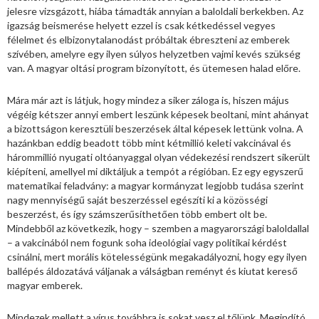
jelesre vizsgázott, hiába támadták annyian a baloldali berkekben. Az
igazság beismerése helyett ezzel is csak kétkedéssel vegyes
félelmet és elbizonytalanodást próbáltak ébreszteni az emberek
szívében, amelyre egy ilyen súlyos helyzetben vajmi kevés szükség
van. A magyar oltási program bizonyított, és ütemesen halad előre.
Mára már azt is látjuk, hogy mindez a siker záloga is, hiszen május
végéig kétszer annyi embert leszünk képesek beoltani, mint ahányat
a bizottságon keresztüli beszerzések által képesek lettünk volna. A
hazánkban eddig beadott több mint kétmillió keleti vakcinával és
hárommillió nyugati oltóanyaggal olyan védekezési rendszert sikerült
kiépíteni, amellyel mi diktáljuk a tempót a régióban. Ez egy egyszerű
matematikai feladvány: a magyar kormányzat legjobb tudása szerint
nagy mennyiségű saját beszerzéssel egészíti ki a közösségi
beszerzést, és így számszerűsíthetően több embert olt be.
Mindebből az következik, hogy – szemben a magyarországi baloldallal
– a vakcinából nem fogunk soha ideológiai vagy politikai kérdést
csinálni, mert morális kötelességünk megakadályozni, hogy egy ilyen
ballépés áldozatává váljanak a válságban reményt és kiutat kereső
magyar emberek.
Mindezek mellett a vírus továbbra is sokat vesz el tőlünk. Megindító