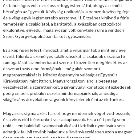
és tanulságos volt ezzel összefüggésben látni, ahogy az elmúlt
hétvégén az Egyesült Királyság uralkodója, a nemzetközösség feje
és a világ egyik legismertebb asszonya, II. Erzsébet királynő a férje
temetésén a családjától, a barátaitól, a gyászában osztozóktól
elkülönítve, egyedül, magányosan volt kénytelen ülni a windsori
Szent György-kápolnában tartott gyászmisén.
Ez a kép hűen lefesti mindazt, amit a vírus már több mint egy éve
elvett tőlünk: a személyes találkozásokat, a családok összetartó
támogatását, az emberbaráti szeretet közvetlen megélését és az
összetartozás eme formájának – még akár szomorú –
megtapasztalását is. Mindez éppannyira valóság az Egyesült
Királyságban, mint itthon, Magyarországon, ahol a betegség
veszélyezteti a szeretteinket, a járványügyi korlátozó intézkedések
pedig embert próbáló részei a mindennapjainknak, ameddig a
világjárvány árnyékában vagyunk kénytelenek élni az életünket.
Magyarország ma azért harcol, hogy mindennek véget vethessünk,
és a vírus előtti életünket visszakaphassuk. Ezt a célt pedig sem
uniós, sem baloldali, szakmainak álcázott kritikák nyomására sem
adhatjuk fel. Mi tovább haladunk a járványkezelésben azon a magyar
úton, amely egyértelmű: az oltás életet ment!