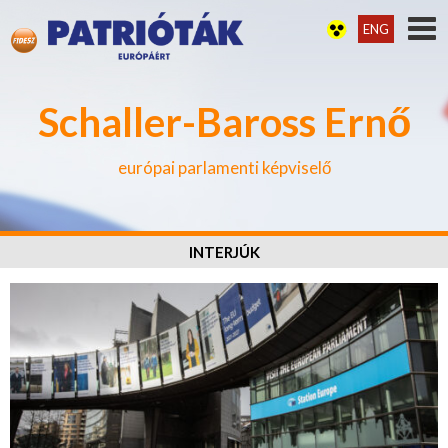
ENG
Schaller-Baross Ernő
európai parlamenti képviselő
INTERJÚK