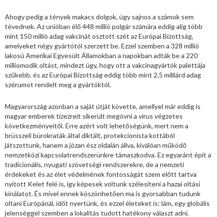
Ahogy pedig a tények makacs dolgok, úgy sajnos a számok sem
tévednek. Az unióban élő 448 millió polgár számára eddig alig több
mint 150 millió adag vakcinát osztott szét az Európai Bizottság,
amelyeket négy gyártótól szerzett be. Ezzel szemben a 328 millió
lakosú Amerikai Egyesült Államokban a napokban adták be a 220
milliomodik oltást, mindezt úgy, hogy ott a vakcinagyártók palettája
szűkebb, és az Európai Bizottság eddig több mint 2,5 milliárd adag
szérumot rendelt meg a gyártóktól.
Magyarország azonban a saját útját követte, amellyel már eddig is
magyar emberek tízezreit sikerült megóvni a vírus végzetes
következményeitől. Erre azért volt lehetőségünk, mert nem a
brüsszeli bürokraták által diktált, protekcionista kottából
játszottunk, hanem a józan ész oldalán állva, kiválóan működő
nemzetközi kapcsolatrendszerünkre támaszkodva. Ez egyaránt épít a
tradicionális, nyugati szövetségi rendszerekre, de a nemzeti
érdekeket és az élet védelmének fontosságát szem előtt tartva
nyitott Kelet felé is, így képesek voltunk szélesíteni a hazai oltási
kínálatot. És mivel ennek köszönhetően ma is gyorsabban tudunk
oltani Európánál, időt nyertünk, és ezzel életeket is: lám, egy globális
jelenséggel szemben a lokalitás tudott hatékony választ adni.